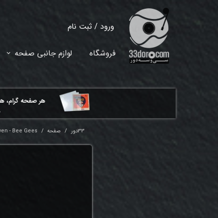
ورود
/
ثبت نام
حساب کاربری من
فروشگاه
لوازم جانبی صفحه
تغییر گذر واژه
سفارشات
هر ​صفحه گرام، ه
خروج از حساب کاربری
م
33دور
صفحه
en - Bee Gees