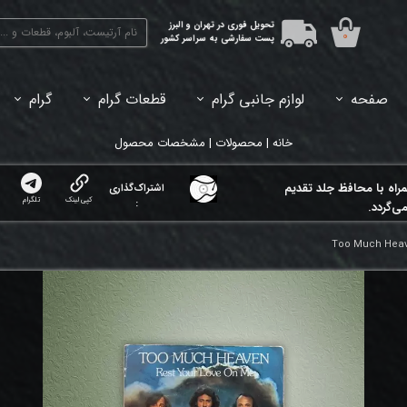
تحویل فوری در تهران و البرز
۰
پست سفارشی به سراسر کشور
صفحه
لوازم جانبی گرام
قطعات گرام
گرام
45دور (7اینچ) بازشده
33دور (12اینچ) آکبند
33دور (12اینچ) باز شده
تبدیل 45
خانه | محصولات | مشخصات محصول
مراه با محافظ جلد تقدیم
اشتراک‌گذاری
کپی لینک
تلگرام
:
ی‌گردد.
Too Much Heav