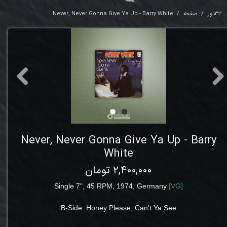
33دور
صفحه
Never, Never Gonna Give Ya Up - Barry White
Never, Never Gonna Give Ya Up - Barry
White
۲,۴۰۰,۰۰۰ تومان
Single 7", 45 RPM, 1974, Germany
[
VG
]
B-Side:
Honey Please, Can't Ya See