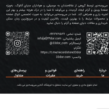
سی‌وسه‌دور توسط گروهی از علاقه‌مندان به موسیقی، و هواداران مدیای آنالوگ، به‌ویژه
صفحۀ وینیل و گرام ایجاد گردیده، و می‌کوشد تا شما را در درک هرچه بیشتر و بهتر این
تجربه یاری و همراهی کند. شما در سی‌وسه‌دور می‌توانید به صورت تخصصی انواع صفحه
و محصولات مرتبط را با بهترین قیمت، بالاترین کیفیت و در سریع‌ترین زمان ممکن
خریداری و مقالات دنیای صفحه و گرام را دنبال نمایید.
شماره تماس:
09212761527
ایمیل پشتیبانی:
info[at]33dor.com
اینستاگرام:
33dor_com
@
تلگرام:
https://t.me/recordstore33dor
واتسپ:
33dor.com
دربارۀ
راهنمای
قوانین و
پرسش‌های
ما
خرید
مقررات
متداول
تمام حقوق مادی و معنوی این سایت متعلق به فروشگاه آنلاین سی‌وسه‌دور می باشد.