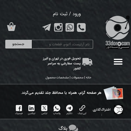
حساب کاربری من
ورود
/
ثبت نام
تغییر گذر واژه
۰
سفارشات
جستجو
خروج از حساب کاربری
تحویل فوری در تهران و البرز
پست سفارشی به سراسر
کشور
خانه | محصولات | مشخصات محصول
هر ​صفحه گرام، همراه با محافظ جلد تقدیم می‌گردد.
اشتراک‌گذاری
کپی لینک
تلگرام
واتساپ
ایکس
لینکدین
فیسبوک
:
بلاگ