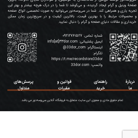
صفحۀ وینیل و گرام ایجاد گردیده، و می‌کوشد تا شما را در درک هرچه بیشتر و بهتر این
تجربه یاری و همراهی کند. شما در سی‌وسه‌دور می‌توانید به صورت تخصصی انواع صفحه
و محصولات مرتبط را با بهترین قیمت، بالاترین کیفیت و در سریع‌ترین زمان ممکن
خریداری و مقالات دنیای صفحه و گرام را دنبال نمایید.
شماره تماس:
09212761527
ایمیل پشتیبانی:
info[at]33dor.com
اینستاگرام:
33dor_com
@
تلگرام:
https://t.me/recordstore33dor
واتسپ:
33dor.com
دربارۀ
راهنمای
قوانین و
پرسش‌های
ما
خرید
مقررات
متداول
تمام حقوق مادی و معنوی این سایت متعلق به فروشگاه آنلاین سی‌وسه‌دور می باشد.