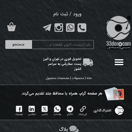
حساب کاربری من
ورود
/
ثبت نام
تغییر گذر واژه
۰
سفارشات
جستجو
خروج از حساب کاربری
تحویل فوری در تهران و البرز
پست سفارشی به سراسر
کشور
خانه | محصولات | مشخصات محصول
هر ​صفحه گرام، همراه با محافظ جلد تقدیم می‌گردد.
اشتراک‌گذاری
کپی لینک
تلگرام
واتساپ
ایکس
لینکدین
فیسبوک
:
بلاگ