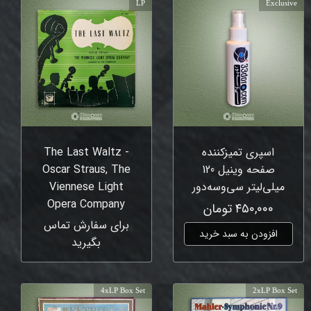
LP
Exclusive
اسپری تمیزکننده
The Last Waltz -
صفحه وینیل 120
Oscar Straus, The
میلی‌لیتر سی‌وسه‌دور
Viennese Light
Opera Company
۴۵۰,۰۰۰ تومان
برای سفارش تماس
افزودن به سبد خرید
بگیرید
4xLP Box Set
2xLP Box Set