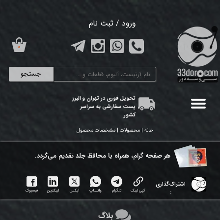
حساب کاربری من
ورود
/
ثبت نام
تغییر گذر واژه
۰
سفارشات
جستجو
خروج از حساب کاربری
تحویل فوری در تهران و البرز
پست سفارشی به سراسر
کشور
خانه | محصولات | مشخصات محصول
هر ​صفحه گرام، همراه با محافظ جلد تقدیم می‌گردد.
اشتراک‌گذاری
کپی لینک
تلگرام
واتساپ
ایکس
لینکدین
فیسبوک
:
بلاگ