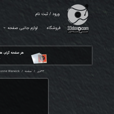
ورود
/
ثبت نام
حساب کاربری من
فروشگاه
لوازم جانبی صفحه
تغییر گذر واژه
سفارشات
هر ​صفحه گرام، ه
خروج از حساب کاربری
م
33دور
صفحه
Dionne Warwick