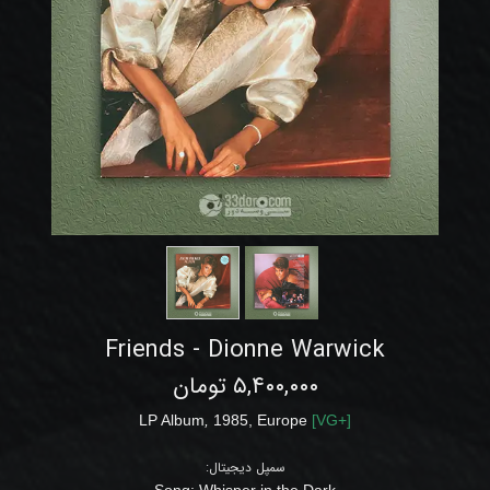
Friends - Dionne Warwick
۵,۴۰۰,۰۰۰ تومان
LP Album
,
1985,
Europe
[
VG
+]
سمپل دیجیتال:
Song: Whisper in the Dark