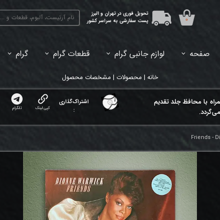
تحویل فوری در تهران و البرز
۰
پست سفارشی به سراسر کشور
صفحه
لوازم جانبی گرام
قطعات گرام
گرام
45دور (7اینچ) بازشده
33دور (12اینچ) آکبند
33دور (12اینچ) باز شده
تبدیل 45
خانه | محصولات | مشخصات محصول
مراه با محافظ جلد تقدیم
اشتراک‌گذاری
کپی لینک
تلگرام
:
ی‌گردد.
Friends - 