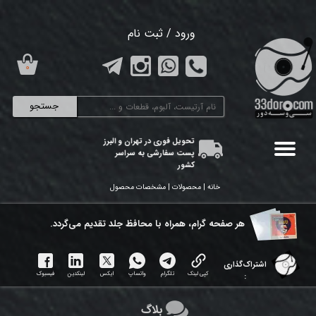
حساب کاربری من
ورود
/
ثبت نام
تغییر گذر واژه
۰
سفارشات
جستجو
خروج از حساب کاربری
تحویل فوری در تهران و البرز
پست سفارشی به سراسر
کشور
خانه | محصولات | مشخصات محصول
هر ​صفحه گرام، همراه با محافظ جلد تقدیم می‌گردد.
اشتراک‌گذاری
کپی لینک
تلگرام
واتساپ
ایکس
لینکدین
فیسبوک
:
بلاگ