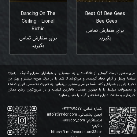
Dancing On The
Best Of Bee Gees
Ceiling - Lionel
- Bee Gees
Richie
برای سفارش تماس
بگیرید
برای سفارش تماس
بگیرید
سی‌وسه‌دور توسط گروهی از علاقه‌مندان به موسیقی، و هواداران مدیای آنالوگ، به‌ویژه
صفحۀ وینیل و گرام ایجاد گردیده، و می‌کوشد تا شما را در درک هرچه بیشتر و بهتر این
تجربه یاری و همراهی کند. شما در سی‌وسه‌دور می‌توانید به صورت تخصصی انواع صفحه
و محصولات مرتبط را با بهترین قیمت، بالاترین کیفیت و در سریع‌ترین زمان ممکن
خریداری و مقالات دنیای صفحه و گرام را دنبال نمایید.
شماره تماس:
09212761527
ایمیل پشتیبانی:
info[at]33dor.com
اینستاگرام:
33dor_com
@
تلگرام:
https://t.me/recordstore33dor