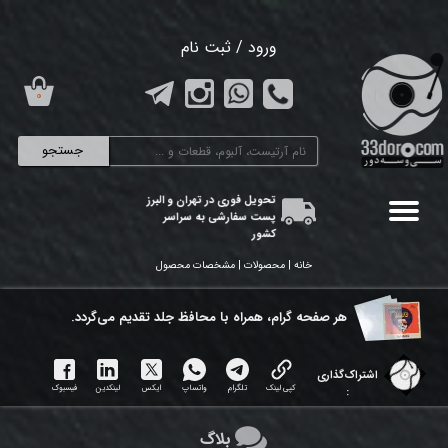
حساب کاربری من
ورود
/
ثبت نام
تغییر گذر واژه
۰
سفارشات
جستجو
خروج از حساب کاربری
تحویل فوری در تهران و البرز
پست سفارشی به سراسر
کشور
خانه | محصولات | مشخصات محصول
هر ​صفحه گرام، همراه با محافظ جلد تقدیم می‌گردد.
اشتراک‌گذاری
کپی لینک
تلگرام
واتساپ
ایکس
لینکدین
فیسبوک
:
بلاگ