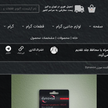
تحویل فوری در تهران و البرز
۰
پست سفارشی به سراسر کشور
صفحه
لوازم جانبی گرام
قطعات گرام
گرام
45دور (7اینچ) بازشده
33دور (12اینچ) آکبند
33دور (12اینچ) باز شده
تبدیل 45
خانه | محصولات | مشخصات محصول
مراه با محافظ جلد تقدیم
اشتراک‌گذاری
کپی لینک
تلگرام
:
ی‌گردد.
ه سوزن Dynavox