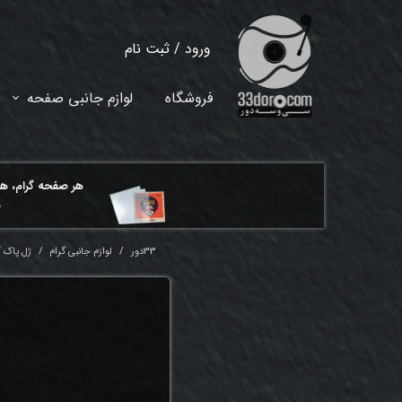
ورود
/
ثبت نام
حساب کاربری من
فروشگاه
لوازم جانبی صفحه
تغییر گذر واژه
سفارشات
هر ​صفحه گرام، ه
خروج از حساب کاربری
م
33دور
لوازم جانبی گرام
ژل پاک کنند