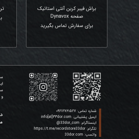
براش فیبر کربن آنتی استاتیک
تر
صفحه Dynavox
ب
برای سفارش تماس بگیرید
سی
ای
سی
و 
شماره تماس:
09212761527
در
ایمیل پشتیبانی:
info[at]33dor.com
ما
اینستاگرام:
33dor_com
@
تلگرام:
https://t.me/recordstore33dor
واتسپ:
33dor.com