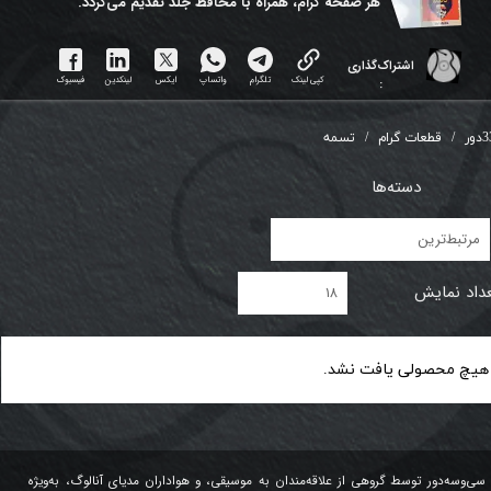
هر ​صفحه گرام، همراه با محافظ جلد تقدیم می‌گردد.
اشتراک‌گذاری
کپی لینک
تلگرام
واتساپ
ایکس
لینکدین
فیسبوک
:
دور
قطعات گرام
تسمه
دسته‌ها
مرتبط‌ترین
داد نمایش
۱۸
هیچ محصولی یافت نشد.
سی‌وسه‌دور توسط گروهی از علاقه‌مندان به موسیقی، و هواداران مدیای آنالوگ، به‌ویژه