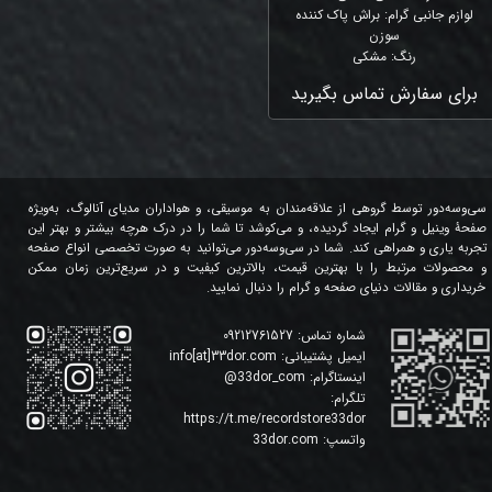
لوازم جانبی گرام
:
براش پاک کننده
سوزن
رنگ
:
مشکی
برای سفارش تماس بگیرید
سی‌وسه‌دور توسط گروهی از علاقه‌مندان به موسیقی، و هواداران مدیای آنالوگ، به‌ویژه
صفحۀ وینیل و گرام ایجاد گردیده، و می‌کوشد تا شما را در درک هرچه بیشتر و بهتر این
تجربه یاری و همراهی کند. شما در سی‌وسه‌دور می‌توانید به صورت تخصصی انواع صفحه
و محصولات مرتبط را با بهترین قیمت، بالاترین کیفیت و در سریع‌ترین زمان ممکن
خریداری و مقالات دنیای صفحه و گرام را دنبال نمایید.
شماره تماس:
09212761527
ایمیل پشتیبانی:
info[at]33dor.com
اینستاگرام:
33dor_com
@
تلگرام:
https://t.me/recordstore33dor
واتسپ:
33dor.com