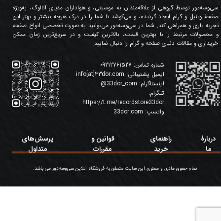
سی‌وسه‌دور توسط گروهی از علاقه‌مندان به موسیقی، و هواداران مدیای آنالوگ، به‌ویژه
صفحۀ وینیل و گرام ایجاد گردیده، و می‌کوشد تا شما را در درک هرچه بیشتر و بهتر این
تجربه یاری و همراهی کند. شما در سی‌وسه‌دور می‌توانید به صورت تخصصی انواع صفحه
و محصولات مرتبط را با بهترین قیمت، بالاترین کیفیت و در سریع‌ترین زمان ممکن
خریداری و مقالات دنیای صفحه و گرام را دنبال نمایید.
شماره تماس:
09212761527
ایمیل پشتیبانی:
info[at]33dor.com
اینستاگرام:
33dor_com
@
تلگرام:
https://t.me/recordstore33dor
واتسپ:
33dor.com
دربارۀ
راهنمای
قوانین و
پرسش‌های
ما
خرید
مقررات
متداول
تمام حقوق مادی و معنوی این سایت متعلق به فروشگاه آنلاین سی‌وسه‌دور می باشد.