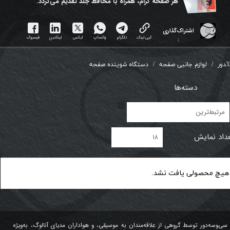
هر ​صفحه گرام، همراه با محافظ جلد تقدیم می‌گردد.
اشتراک‌گذاری
کپی لینک
تلگرام
واتساپ
ایکس
لینکدین
فیسبوک
:
دور
لوازم جانبی صفحه
دستگاه شوینده صفحه
دسته‌ها
مرتبط‌ترین
داد نمایش
۱۸
هیچ محصولی یافت نشد.
سی‌وسه‌دور توسط گروهی از علاقه‌مندان به موسیقی، و هواداران مدیای آنالوگ، به‌ویژه