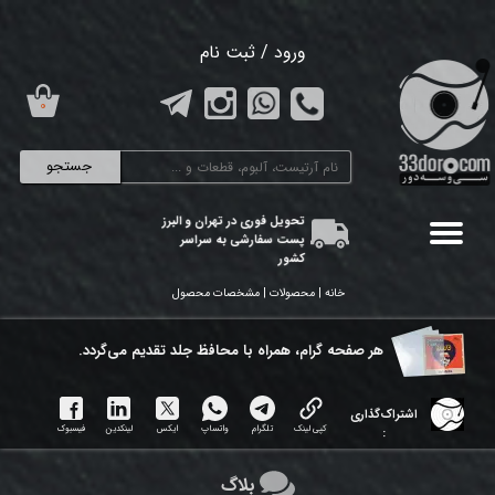
حساب کاربری من
ورود
/
ثبت نام
تغییر گذر واژه
۰
سفارشات
جستجو
خروج از حساب کاربری
تحویل فوری در تهران و البرز
پست سفارشی به سراسر
کشور
خانه | محصولات | مشخصات محصول
هر ​صفحه گرام، همراه با محافظ جلد تقدیم می‌گردد.
اشتراک‌گذاری
کپی لینک
تلگرام
واتساپ
ایکس
لینکدین
فیسبوک
:
بلاگ