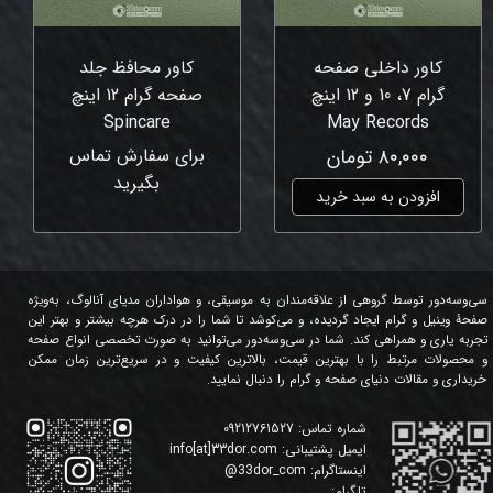
کاور داخلی صفحه
کاور محافظ جلد
گرام 7، 10 و 12 اینچ
صفحه گرام 12 اینچ
Spincare
May Records
۸۰,۰۰۰ تومان
برای سفارش تماس
بگیرید
افزودن به سبد خرید
سی‌وسه‌دور توسط گروهی از علاقه‌مندان به موسیقی، و هواداران مدیای آنالوگ، به‌ویژه
صفحۀ وینیل و گرام ایجاد گردیده، و می‌کوشد تا شما را در درک هرچه بیشتر و بهتر این
تجربه یاری و همراهی کند. شما در سی‌وسه‌دور می‌توانید به صورت تخصصی انواع صفحه
و محصولات مرتبط را با بهترین قیمت، بالاترین کیفیت و در سریع‌ترین زمان ممکن
خریداری و مقالات دنیای صفحه و گرام را دنبال نمایید.
شماره تماس:
09212761527
ایمیل پشتیبانی:
info[at]33dor.com
اینستاگرام:
33dor_com
@
تلگرام: