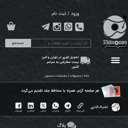
حساب کاربری من
ورود
/
ثبت نام
تغییر گذر واژه
۰
سفارشات
جستجو
خروج از حساب کاربری
تحویل فوری در تهران و البرز
پست سفارشی به سراسر
کشور
خانه | محصولات | مشخصات محصول
هر ​صفحه گرام، همراه با محافظ جلد تقدیم می‌گردد.
اشتراک‌گذاری
کپی لینک
تلگرام
واتساپ
ایکس
لینکدین
فیسبوک
:
بلاگ