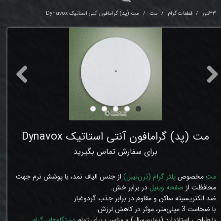
33دور
قطعات گرام
مت
مت (پد) گرامافون آنتی استاتیک Dynavox
مت (پد) گرامافون آنتی استاتیک Dynavox
برای سفارش تماس بگیرید
مت
مخصوص
پلتر
گرام (ترن‌تیبل)
از جنس الیاف نمد، با پوشش نرم جهت
محافظت از
صفحه‌ وینیل
در برابر خش.
ضد الکتریسیته ساکن و مقاوم در برابر جذب گردوغبار.
با ضخامت 3
میلی
متر،
موثر در کاهش لرزش
.
با طراحی استاندارد (یونیورسال) و مناسب برای تمام
دستگاه‌های گرام
.