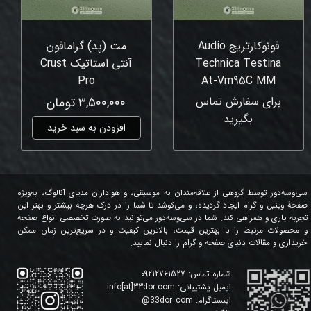
فونوکارتریج Audio
مت (پد) گرامافون
Technica Testina
آنتی استاتیک Crust
Pro
At-Vm95C MM
برای سفارش تماس
۳,۵۰۰,۰۰۰ تومان
بگیرید
افزودن به سبد خرید
سی‌وسه‌دور توسط گروهی از علاقه‌مندان به موسیقی، و هواداران مدیای آنالوگ، به‌ویژه
صفحۀ وینیل و گرام ایجاد گردیده، و می‌کوشد تا شما را در درک هرچه بیشتر و بهتر این
تجربه یاری و همراهی کند. شما در سی‌وسه‌دور می‌توانید به صورت تخصصی انواع صفحه
و محصولات مرتبط را با بهترین قیمت، بالاترین کیفیت و در سریع‌ترین زمان ممکن
خریداری و مقالات دنیای صفحه و گرام را دنبال نمایید.
شماره تماس:
09212761527
ایمیل پشتیبانی:
info[at]33dor.com
اینستاگرام:
33dor_com
@