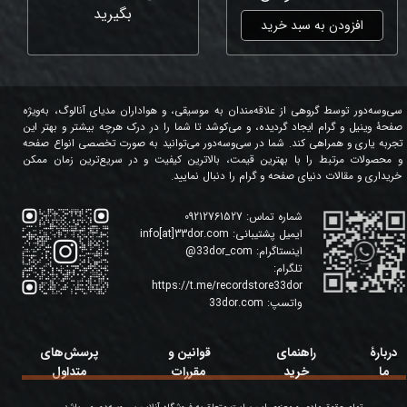
بگیرید
افزودن به سبد خرید
سی‌وسه‌دور توسط گروهی از علاقه‌مندان به موسیقی، و هواداران مدیای آنالوگ، به‌ویژه
صفحۀ وینیل و گرام ایجاد گردیده، و می‌کوشد تا شما را در درک هرچه بیشتر و بهتر این
تجربه یاری و همراهی کند. شما در سی‌وسه‌دور می‌توانید به صورت تخصصی انواع صفحه
و محصولات مرتبط را با بهترین قیمت، بالاترین کیفیت و در سریع‌ترین زمان ممکن
خریداری و مقالات دنیای صفحه و گرام را دنبال نمایید.
شماره تماس:
09212761527
ایمیل پشتیبانی:
info[at]33dor.com
اینستاگرام:
33dor_com
@
تلگرام:
https://t.me/recordstore33dor
واتسپ:
33dor.com
دربارۀ
راهنمای
قوانین و
پرسش‌های
ما
خرید
مقررات
متداول