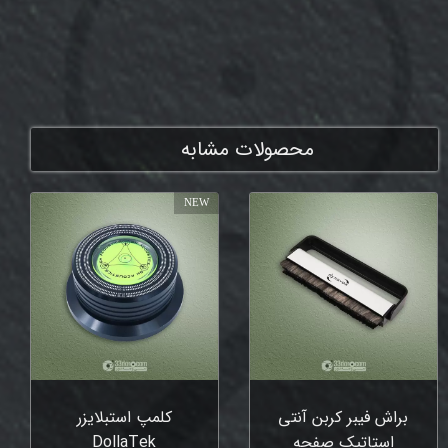
ممنون که همچنان با ما هستی
محصولات مشابه
NEW
براش فیبر کربن آنتی
کلمپ استبلایزر
استاتیک صفحه
DollaTek