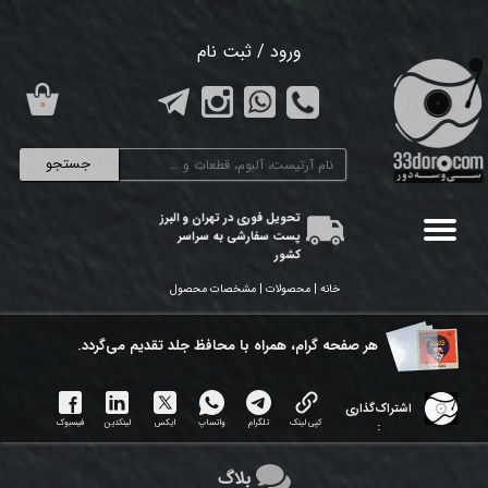
حساب کاربری من
ورود
/
ثبت نام
تغییر گذر واژه
۰
سفارشات
جستجو
خروج از حساب کاربری
تحویل فوری در تهران و البرز
پست سفارشی به سراسر
کشور
خانه | محصولات | مشخصات محصول
هر ​صفحه گرام، همراه با محافظ جلد تقدیم می‌گردد.
اشتراک‌گذاری
کپی لینک
تلگرام
واتساپ
ایکس
لینکدین
فیسبوک
:
بلاگ