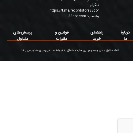
تلگرام:
https://t.me/recordstore33dor
واتسپ:
33dor.com
دربارۀ
راهنمای
قوانین و
پرسش‌های
ما
خرید
مقررات
متداول
تمام حقوق مادی و معنوی این سایت متعلق به فروشگاه آنلاین سی‌وسه‌دور می باشد.