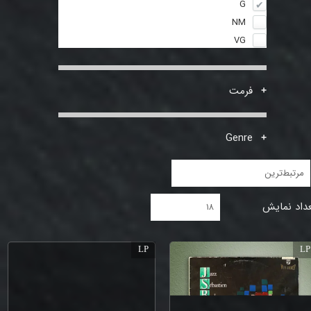
G
NM
VG
فرمت
Genre
مرتبط‌ترین
داد نمایش
۱۸
LP
LP