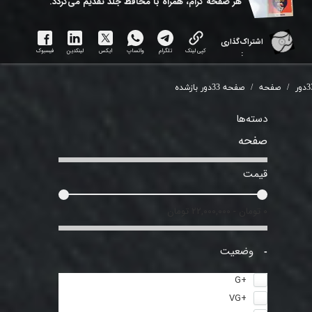
هر ​صفحه گرام، همراه با محافظ جلد تقدیم می‌گردد.
اشتراک‌گذاری
کپی لینک
تلگرام
واتساپ
ایکس
لینکدین
فیسبوک
:
دور
صفحه
صفحه 33دور بازشده
دسته‌ها
صفحه
قیمت
۰ تومان - ۲۲,۰۰۰,۰۰۰ تومان
وضعیت
+G
+VG