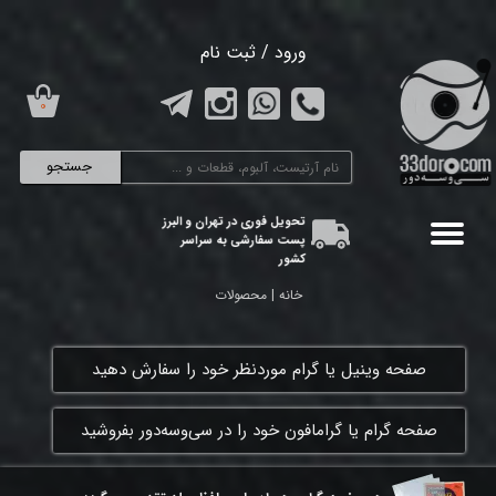
حساب کاربری من
ورود
/
ثبت نام
تغییر گذر واژه
۰
سفارشات
جستجو
خروج از حساب کاربری
تحویل فوری در تهران و البرز
پست سفارشی به سراسر
کشور
خانه | محصولات
​صفحه وینیل یا گرام موردنظر خود را سفارش دهید
​صفحه گرام یا گرامافون خود را در سی‌وسه‌دور بفروشید