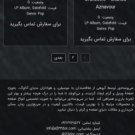
وضعیت
:
G
Aznavour
فرمت
:
LP Album, Gatefold
Genre
:
Pop
وضعیت
:
G
فرمت
:
LP Album, Gatefold
برای سفارش تماس بگیرید
Genre
:
Pop
برای سفارش تماس بگیرید
۱
۲
بعدی
سی‌وسه‌دور توسط گروهی از علاقه‌مندان به موسیقی، و هواداران مدیای آنالوگ، به‌ویژه
صفحۀ وینیل و گرام ایجاد گردیده، و می‌کوشد تا شما را در درک هرچه بیشتر و بهتر این
تجربه یاری و همراهی کند. شما در سی‌وسه‌دور می‌توانید به صورت تخصصی انواع صفحه
و محصولات مرتبط را با بهترین قیمت، بالاترین کیفیت و در سریع‌ترین زمان ممکن
خریداری و مقالات دنیای صفحه و گرام را دنبال نمایید.
شماره تماس:
09212761527
ایمیل پشتیبانی:
info[at]33dor.com
اینستاگرام:
33dor_com
@