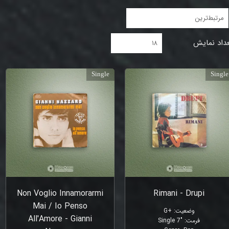
مرتبط‌ترین
داد نمایش
۱۸
Single
Single
Non Voglio Innamorarmi
Rimani - Drupi
Mai / Io Penso
وضعیت
:
+G
All'Amore - Gianni
فرمت
:
"Single 7