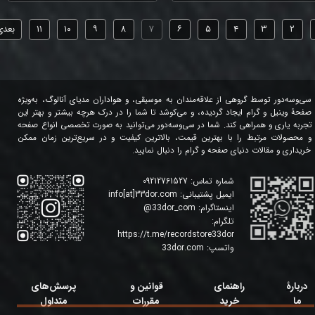
۲
۳
۴
۵
۶
۷
۸
۹
۱۰
۱۱
بعدی
سی‌وسه‌دور توسط گروهی از علاقه‌مندان به موسیقی، و هواداران مدیای آنالوگ، به‌ویژه
صفحۀ وینیل و گرام ایجاد گردیده، و می‌کوشد تا شما را در درک هرچه بیشتر و بهتر این
تجربه یاری و همراهی کند. شما در سی‌وسه‌دور می‌توانید به صورت تخصصی انواع صفحه
و محصولات مرتبط را با بهترین قیمت، بالاترین کیفیت و در سریع‌ترین زمان ممکن
خریداری و مقالات دنیای صفحه و گرام را دنبال نمایید.
شماره تماس:
09212761527
ایمیل پشتیبانی:
info[at]33dor.com
اینستاگرام:
33dor_com
@
تلگرام:
https://t.me/recordstore33dor
واتسپ:
33dor.com
دربارۀ
راهنمای
قوانین و
پرسش‌های
ما
خرید
مقررات
متداول