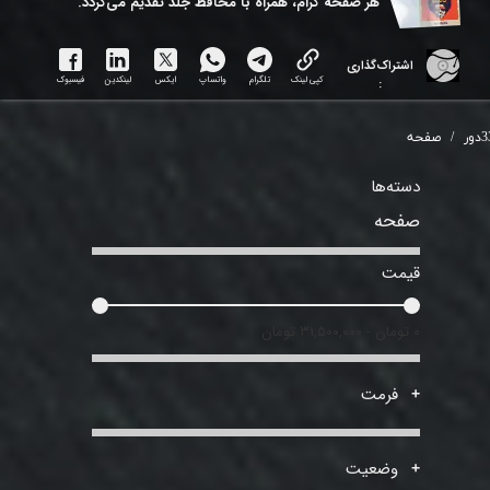
هر ​صفحه گرام، همراه با محافظ جلد تقدیم می‌گردد.
اشتراک‌گذاری
کپی لینک
تلگرام
واتساپ
ایکس
لینکدین
فیسبوک
:
دور
صفحه
دسته‌ها
صفحه
قیمت
۰ تومان - ۳۱,۵۰۰,۰۰۰ تومان
فرمت
وضعیت