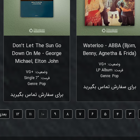
Don't Let The Sun Go
Waterloo - ABBA (Björn,
Down On Me - George
Benny, Agnetha & Frida)
Michael, Elton John
وضعیت
:
+VG
فرمت
:
LP Album
وضعیت
:
+VG
Genre
:
Pop
فرمت
:
"Single 7
Genre
:
Pop
برای سفارش تماس بگیرید
برای سفارش تماس بگیرید
۳
۴
۵
۶
۷
۸
۹
۱۰
۱۱
۱۲
بعدی