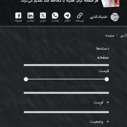
هر ​صفحه گرام، همراه با محافظ جلد تقدیم می‌گردد.
اشتراک‌گذاری
کپی لینک
تلگرام
واتساپ
ایکس
لینکدین
فیسبوک
:
دور
صفحه
دسته‌ها
صفحه
قیمت
۰ تومان - ۳۱,۵۰۰,۰۰۰ تومان
فرمت
وضعیت