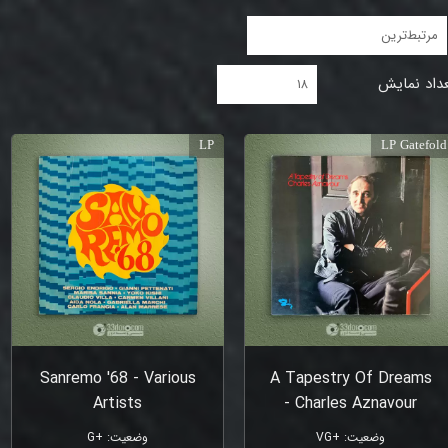
مرتبط‌ترین
داد نمایش
۱۸
LP
LP Gatefold
Sanremo '68 - Various
A Tapestry Of Dreams
Artists
- Charles Aznavour
وضعیت
:
+VG
وضعیت
:
+G