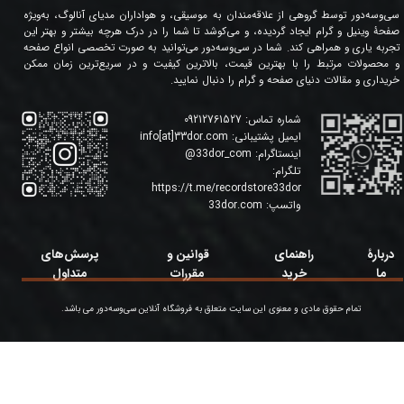
سی‌وسه‌دور توسط گروهی از علاقه‌مندان به موسیقی، و هواداران مدیای آنالوگ، به‌ویژه
صفحۀ وینیل و گرام ایجاد گردیده، و می‌کوشد تا شما را در درک هرچه بیشتر و بهتر این
تجربه یاری و همراهی کند. شما در سی‌وسه‌دور می‌توانید به صورت تخصصی انواع صفحه
و محصولات مرتبط را با بهترین قیمت، بالاترین کیفیت و در سریع‌ترین زمان ممکن
خریداری و مقالات دنیای صفحه و گرام را دنبال نمایید.
شماره تماس:
09212761527
ایمیل پشتیبانی:
info[at]33dor.com
اینستاگرام:
33dor_com
@
تلگرام:
https://t.me/recordstore33dor
واتسپ:
33dor.com
دربارۀ
راهنمای
قوانین و
پرسش‌های
ما
خرید
مقررات
متداول
تمام حقوق مادی و معنوی این سایت متعلق به فروشگاه آنلاین سی‌وسه‌دور می باشد.